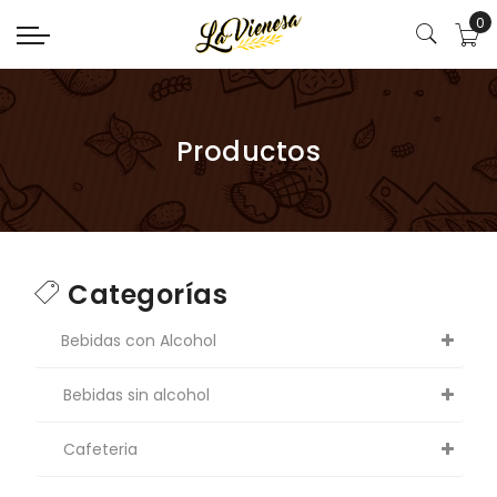
0
Productos
Categorías
Bebidas con Alcohol
Bebidas sin alcohol
Cafeteria