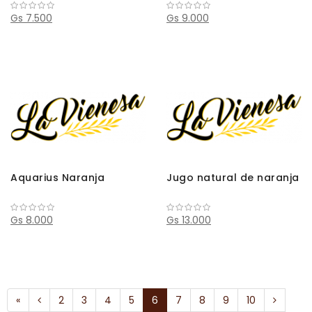
Gs 7.500
Gs 9.000
Aquarius Naranja
Jugo natural de naranja
Gs 8.000
Gs 13.000
«
2
3
4
5
6
7
8
9
10