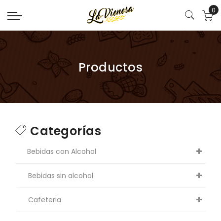
0
Productos
Categorías
Bebidas con Alcohol
Bebidas sin alcohol
Cafeteria