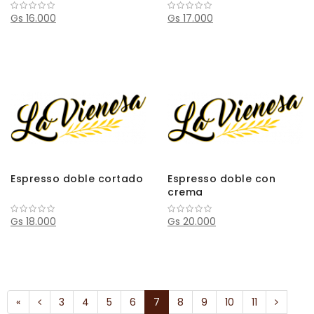
Gs 16.000
Gs 17.000
Espresso doble cortado
Espresso doble con
crema
Gs 18.000
Gs 20.000
«
3
4
5
6
7
8
9
10
11