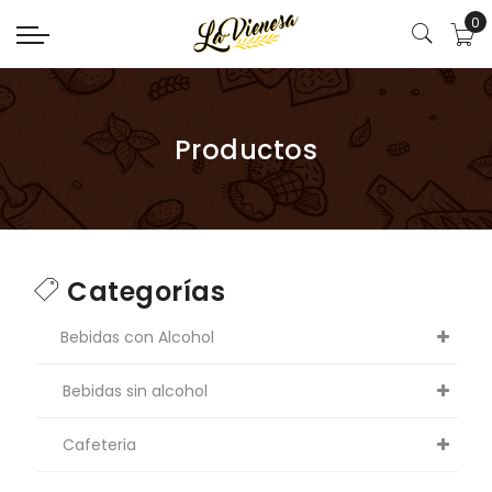
0
Productos
Categorías
Bebidas con Alcohol
Bebidas sin alcohol
Cafeteria