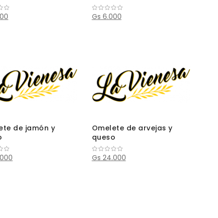
000
Gs 6.000
te de jamón y
Omelete de arvejas y
o
queso
.000
Gs 24.000