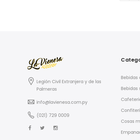
Catego
Bebidas 
Legión Civil Extranjera y de las
Bebidas 
Palmeras
Cafeteri
info@lavienesa.com.py
Confiter
(021) 729 0009
Cosas m
Empana